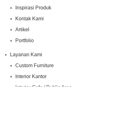
Inspirasi Produk
Kontak Kami
Artikel
Portfolio
Layanan Kami
Custom Furniture
Interior Kantor
Interior Cafe / Public Area
Interior Rumah
layanan konsumen
FAQ
Bantuan