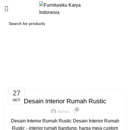
Tag Archives: kursi kerja
ergonomis bandung
HOME
POSTS TAGGED "KURSI KERJA ERGONOMIS BANDUNG"
,
INTERIOR DESIGN
RUSTIC
27
Desain Interior Rumah Rustic
OCT
0
Admin
Desain Interior Rumah Rustic Desain Interior Rumah
Rustic - interior rumah bandung, harga meja custom